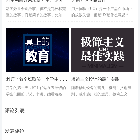
利用动画效果来提升用户体验
为用户体验做设计
呢？人创造机器就是用来取代自己的能力，要是造个计算
动画效果会讲故事。但不是冗长和完
用户体验（UX）是一个产品在市场上
机，连人都算不过，要来做什么？但当机器有了感情之后，
整的故事，而是简单的故事，比如
的成败关键，但是UX是什么意思？很
“嗨，你现在该看这里了”或者“哇，你
多时候UX被混淆为可用性 ，它描述在
这个事情就变得复杂起来，甚至让人觉得有点不寒而栗。有
的操作完全正确。”然而，动效的目的
一定程度上的产品是多么容易使用，
时候我常在想，好莱坞也许是同政府和科学家建立了某种联
不是为了愉悦用户，而是为了帮助理
这是事实，UX作为一门学科，开始为
解操作会有什么进展亦或是...
可用性，然而UX已...
盟，通过各种“科幻片”，引导普通民众思考未来的世界，也
许背后是在为一种可能的危机做心理和舆论准备。
老师当着全班取笑一个学生，但看了他档案后震惊了
极简主义设计的最佳实践
开学的第一天，班主任站在五年级的
随着移动设备的普及，极简主义也得
学生们面前，说了个谎。她看着她的
到了越来越广泛的运用。极简主义为
学生们，说她会平等地爱班里的每一
各大应用和网站带来了额外的好处，
位同学。 但这是不可能的，那是因为
去除了多余的修饰元素后，使得加载
评论列表
坐在前排的一个小男孩，他叫李安。
速度更快，各屏幕尺寸之间的兼容性
班主任发...
更好了。一个好的应用，需要把...
发表评论