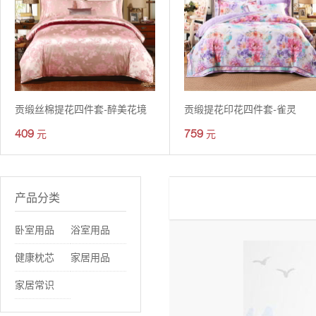
贡缎丝棉提花四件套-醉美花境
贡缎提花印花四件套-雀灵
409
759
元
元
产品分类
卧室用品
浴室用品
健康枕芯
家居用品
家居常识