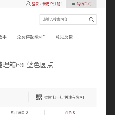
[
登录
/
新用户注册
]
购物车(0)
故事
免费得超级VIP
意见反馈
理箱66L蓝色圆点
微信“扫一扫”关注有惊喜！
累计销量
0
评价
0