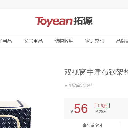
室用品
家居用品
储物收纳
家居常识
品牌
双视窗牛津布钢架整
大众家庭实用型
56
1.9
折
￥
￥
299
库存量
914