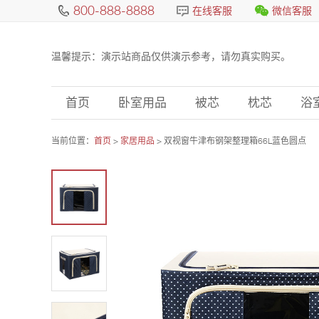
800-888-8888
在线客服
微信客服
温馨提示：演示站商品仅供演示参考，请勿真实购买。
首页
卧室用品
被芯
枕芯
浴
当前位置：
首页
>
家居用品
> 双视窗牛津布钢架整理箱66L蓝色圆点