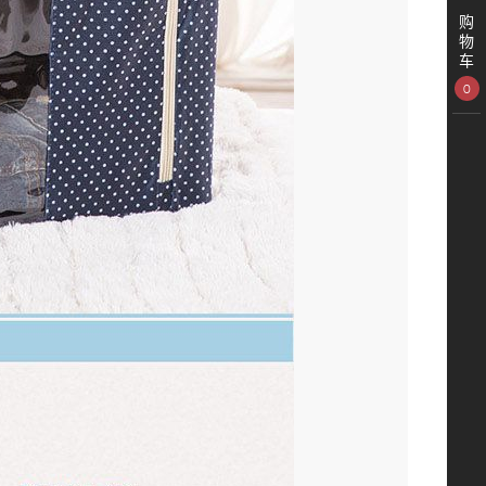
购
物
车
0