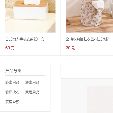
日式懒人手机支架纸巾盒
全棉收纳筐脏衣篮-法式风情
69
39
元
元
产品分类
卧室用品
浴室用品
健康枕芯
家居用品
家居常识