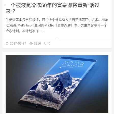
一个被液氮冷冻50年的富豪即将重新“活过
来”？
生老病死本是自然规律，可古今中外总有人执着于起死回生之术。梅尔
·吉布森(MelGibson)主演的科幻片《青春永驻》里，男主角曾参与一个
冷冻计划，本计划冰冻一...
2017-03-27
3216
0