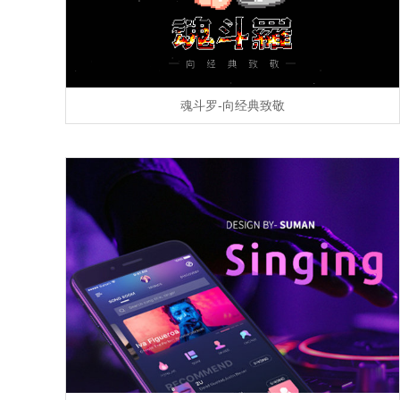
魂斗罗-向经典致敬