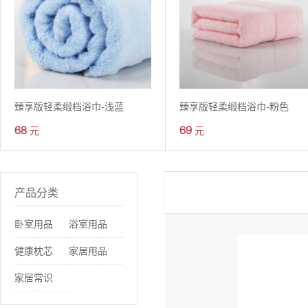
臻享版轻柔缎档浴巾-浅蓝
臻享版轻柔缎档浴巾-粉色
68
69
元
元
产品分类
卧室用品
浴室用品
健康枕芯
家居用品
家居常识