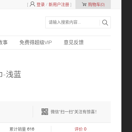
[
登录
/
新用户注册
]
购物车(0)
故事
免费得超级VIP
意见反馈
-浅蓝
微信“扫一扫”关注有惊喜！
累计销量
616
评价
0