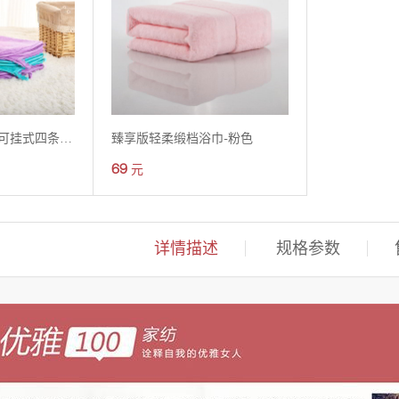
糖果色超柔珊瑚绒可挂式四条装擦手巾四色
臻享版轻柔缎档浴巾-粉色
69
元
详情描述
规格参数