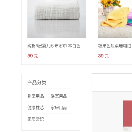
纯棉6层婴儿纱布浴巾 本白色
59
39
元
元
产品分类
卧室用品
浴室用品
健康枕芯
家居用品
家居常识