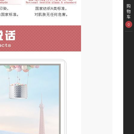
购
物
车
0