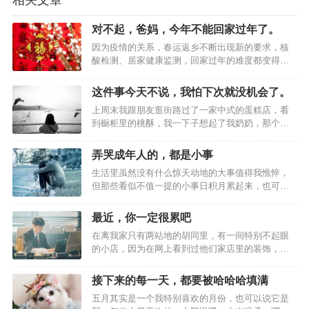
相关文章
毕业之后，我留在北京工作，租的第一间房是一个
对不起，爸妈，今年不能回家过年了。
只有八平米的地下室。我妈知道我在北京工作，打
因为疫情的关系，春运返乡不断出现新的要求，核
算来看我，但我拒绝了。
酸检测、居家健康监测，回家过年的难度都变得越
来越大， " 原地过年 " 的可能也越来越大。同事们
我说 " 刚上班工作很忙，没时间带你玩儿 " ，其实只
一边哀嚎着说今年回家好难，不如就地留在北京过
这件事今天不说，我怕下次就没机会了。
年，一边看着车票机票，和离自己最近的核酸检测
是因为我不想让她知道我住的地方。
上周末我跟朋友逛街路过了一家中式的蛋糕店，看
点。虽然每一个人都做着可能无法回家过年的准
到橱柜里的桃酥，我一下子想起了我奶奶，那个牙
备，但又害…
口不好，却特别爱吃桃酥的老太太。我奶奶血糖
那个时候，我还没有习惯用 " 家 " 这个词来称呼我的
高，家人总是会拦着她吃甜食，所以她常常把桃酥
弄哭成年人的，都是小事
藏在枕头底下或者大衣柜里，有时候也会拿出一块
那间小屋子。
生活里虽然没有什么惊天动地的大事值得我憔悴，
桃酥放在干净的塑料袋里，然后再拿小手绢包着，
但那些看似不值一提的小事日积月累起来，也可能
放进口袋，趁我们不注意的时候偷偷吃一口…
在某一个瞬间让人彻底崩溃。明明是大人了，可是
在那之后，我搬过很多次家，从半地下室到宽敞明
大人有时候，只能凭着这些小事才敢哭出来。装在
最近，你一定很累吧
亮的大开间。
心里的眼泪会让人生病，流出来的眼泪，却很快就
在离我家只有两站地的胡同里，有一间特别不起眼
能蒸发，成为这个世界上不存在的东西。" 我知道有
的小店，因为在网上看到过他们家店里的装饰，觉
些时候一个人…
我给自己添置过几千块的羽绒被，买过音质很好的
得很喜欢，所以一直想去看看。但一直等到我搬家
离开，也没能如愿走进那家店里，因为我每次去的
小音箱，做一锅热气腾腾的火锅，边吃边看电影，
接下来的每一天，都要被哈哈哈填满
时候，都会正好赶上闭店休息，而闭店的理由，每
五月其实是一个我特别喜欢的月份，也可以说它是
我在我的屋子里嚎啕大哭过，也曾开怀大笑。
次都是相同的八个字：心情不好，暂停营业。后来