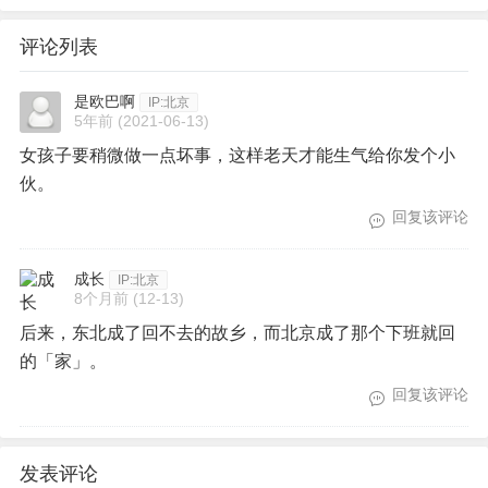
租的，她也出了钱，可是她还是一刻都不想待下
评论列表
去。
是欧巴啊
IP:北京
因为我的一句 " 你不用着急找房子，想在我这住多久
5年前
(2021-06-13)
都可以 " ，她开始嚎啕大哭。
女孩子要稍微做一点坏事，这样老天才能生气给你发个小
伙。
她开始感慨过去这几年她一心想要建立跟男朋友共
回复该评论
同的家，房子里有她喜欢的装潢，有男朋友打游戏
的电脑桌，有他们一起养的那只小狗。
成长
IP:北京
8个月前
(12-13)
后来，东北成了回不去的故乡，而北京成了那个下班就回
但这段恋情结束，她才突然之间明白，
爱情给人的
的「家」。
安全感是有条件的，爱情存在，那个地方才叫家。
回复该评论
网上有句话说
女孩子长大以后在娘家是客人，在婆
家是外人。
发表评论