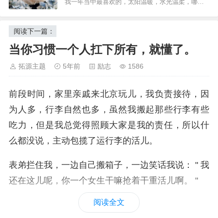
我一年当中最喜欢的，太阳温暖，水光温柔，哪怕
每一次我跟朋友聊到这件事，我都会很不…
我只是坐在阳台上吹吹风，都能从风向里感受到被
我逐渐开始习惯称呼我租的那个房子为 " 我家 " ，我
整个春天包裹的舒心，好像繁杂的心事都被吹散
了，只想做一个快快乐乐的，没有脑袋的笨蛋。其
阅读下一篇：
会自然地跟朋友们说 " 下班，到我家吃饭 " ，也终
实我们之所以忙忙碌碌的奔波，无非是为了能更好
当你习惯一个人扛下所有，就懂了。
的享受生活，所以假期就是一个让我们身心…
于有勇气对我妈说 " 等你不忙的时候，你可以过来住
一段时间。"
拓源主题
5年前
励志
1586
有时候我在想，我到底是从什么时候开始把那间出
前段时间，家里亲戚来北京玩儿，我负责接待，因
租屋当成家的？
为人多，行李自然也多，虽然我搬起那些行李有些
吃力，但是我总觉得照顾大家是我的责任，所以什
后来我慢慢想明白，不是房子换成更大的，才能称
么都没说，主动包揽了运行李的活儿。
得上是 " 家 " ，不是一家四口儿女双全才被值得称为
" 家 " ，家是那个真正让你自在又踏实的地方，哪怕
表弟拦住我，一边自己搬箱子，一边笑话我说： " 我
它很小，哪怕它并不热闹。
还在这儿呢，你一个女生干嘛抢着干重活儿啊。 "
去年，朋友跟男朋友分手，她连夜收拾行李，拖着
阅读全文
两个箱子的李箱来我家。明明房子是他们两个人合