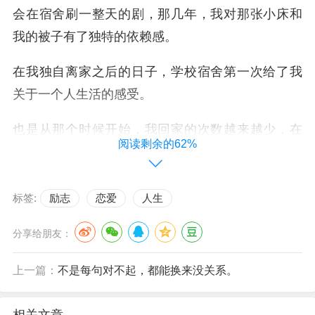
会在宿舍刷一整天的剧，那几年，我对那张小床和
我的被子有了独特的依赖感。
在我独自离家之后的日子，学校宿舍第一次给了我
关于一个人生活的感受。
也是从那个时候开始，我回家的次数越来越少，在
阅读剩余的62%
家里的时间也越来越短。
我住了很多年的卧室慢慢被我妈放了很多家里的杂
标签:
励志
恋爱
人生
物，用了很多年的书桌因为老旧，被我爸换成了他
练书法的字台。
分享给朋友：
每次回家就像是短暂停留的旅客，摘下行囊，短暂
上一篇：
不是每句对不起，都能换来没关系。
停留，还没等熟悉，就又匆匆离开。