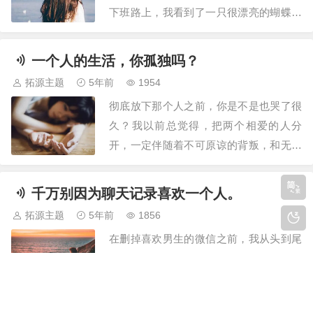
下班路上，我看到了一只很漂亮的蝴蝶，
拍了照片发给你，但你一直没回我。晚上
回家，我问你看没看到我发的信息，你头
一个人的生活，你孤独吗？
也没抬地说：“哦。”就在同时，你换好
拓源主题
5年前
1954
鞋，坐在沙发上，又起来去冰箱拿了一瓶
彻底放下那个人之前，你是不是也哭了很
冰镇饮料，再坐回沙发里，熟练地打开游
久？我以前总觉得，把两个相爱的人分
戏玩儿起来。…
开，一定伴随着不可原谅的背叛，和无法
平复的争吵，后来我才发现，原来人心死
了的时候，是不会说话的。你知道吗？在
千万别因为聊天记录喜欢一个人。
那句分手说出口之前的无数个瞬间里，我
拓源主题
5年前
1856
都曾经想过，如果你在就好了，如果你能
在删掉喜欢男生的微信之前，我从头到尾
跟我说说话就好了，实在不行，哪怕你只
看了一遍我们俩的聊天记录。以前的他真
是站在我身边就…
的好温柔，会亲昵地喊我“乖”，会和我聊
到深夜，会每天跟我说晚安，好像真的很