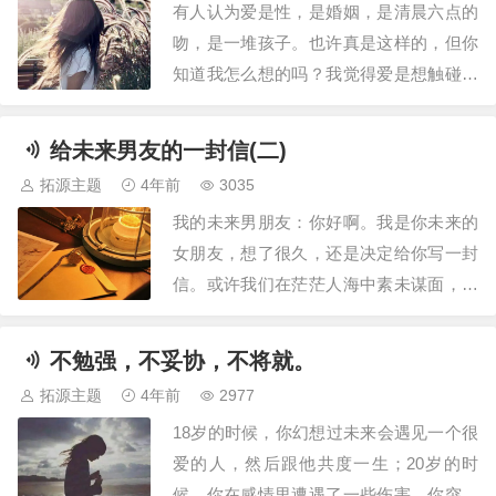
有人认为爱是性，是婚姻，是清晨六点的
包行李，我把他的衣服从衣柜里面拿出
吻，是一堆孩子。也许真是这样的，但你
来，把他为…
知道我怎么想的吗？我觉得爱是想触碰又
收回的手。成年人的心动总是这样，充满
了克制，又充满无奈。理智总会占据上
给未来男友的一封信(二)
风，权衡利弊，好像是常态，纵使情绪百
拓源主题
4年前
3035
转千回，最后浓缩成两个字“算了”。我不
我的未来男朋友：你好啊。我是你未来的
知道你有没有发现，现在很少能从一个成
女朋友，想了很久，还是决定给你写一封
年人的口中听…
信。或许我们在茫茫人海中素未谋面，或
许我们曾经在某个不知名的地方擦肩而
过，但没关系，我知道总有一天，你会出
不勉强，不妥协，不将就。
现在我面前。在这之前，我常常在想，你
拓源主题
4年前
2977
会是一个怎样的人呢？你可能有点儿木
18岁的时候，你幻想过未来会遇见一个很
讷，不擅长说动人的情话，但却能在每一
爱的人，然后跟他共度一生；20岁的时
个我需要你的时刻…
候，你在感情里遭遇了一些伤害，你突然