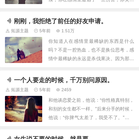
发现，爱情并没有自己想象的那么美好；
然后你到了25岁，你看着身边的人陆陆续
刚刚，我拒绝了前任的好友申请。
续的恋爱、结婚，可自己还始终单身，你
拓源主题
5年前
1.51万
开始感到迷茫、焦虑，担心自己会孤独终
你知道人在感情里最稀缺的东西是什么
老。直到后来，在一个很平常的晚上，你
吗？不是一腔热血，也不是换位思考，感
突然想明…
情中最稀缺的永远是杀伐果决。因为那些
让你陷入感情旋涡的瞬间，早就毫无理智
可言。上头是一件容易的事，但保持清醒
一个人要走的时候，千万别问原因。
很难。太多人因此被伤害，却又迟迟不肯
拓源主题
5年前
2459
放下。可事实永远会告诉你，频频回头，
和他谈恋爱之前，他说：“你性格真特别，
就是自讨苦吃。和男友分手之后，朋友曾
和别的女生都不一样。”后来分手的时候，
经很长一段时间…
他说：“你脾气太差了，我受不了。”刚恋
爱的时候，我不喜欢吃香菜，他会特意提
醒服务员说不要放香菜；我爱吃辣，他即