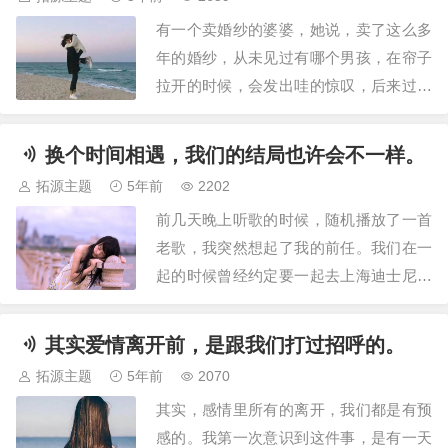
有奋不顾身的爱情，都是对的。爱上他的
有一个卖婚纱的婆婆，她说，卖了这么多
那一年，我22岁。喜欢他笑起来像两个括
年的婚纱，从未见过有哪个男孩，在帘子
号一样的笑…
拉开的时候，会发出哇的惊叹，后来过了
这么多年才明白，大概是因为他们没有留
住年少时候的爱人吧。试婚纱的姑娘或许
换个时间相遇，我们的结局也许会不一样。
也曾在试衣间里流过眼泪，她也没能嫁给
拓源主题
5年前
2202
17岁时年少的喜欢。年少的喜欢不就是这
前几天晚上听歌的时候，随机播放了一首
样吗，我们爱上一个人，然后爱他胜过爱
老歌，我突然想起了我的前任。我们在一
自己，哪怕…
起的时候曾经约定要一起去上海迪士尼，
为此我关注了很多博主，做了最详尽的迪
士尼攻略，可直到我们分手，那份攻略都
其实爱情离开前，是跟我们打过招呼的。
没有派上用场。后来我在他的微博上看到
拓源主题
5年前
2070
他和别的女生一起去了迪士尼，他们戴着
其实，感情里所有的离开，我们都是有预
可爱的米奇和米妮的发箍，拍着浪漫可爱
感的。我第一次意识到这件事，是有一天
的情侣合照，…