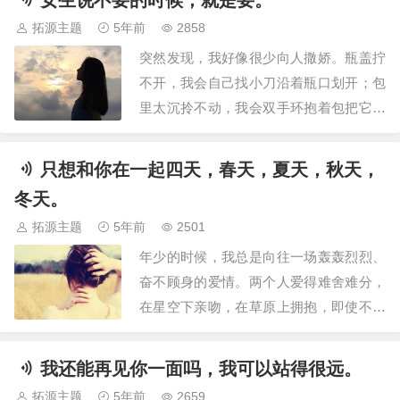
女生说不要的时候，就是要。
使红着脸满头大汗也会陪我去吃一顿很辣
拓源主题
5年前
2858
的火锅。可是后来到分手的时候，他说：
突然发现，我好像很少向人撒娇。瓶盖拧
“吃不到一块儿的人是生活不到一起的。 ”
不开，我会自己找小刀沿着瓶口划开；包
最…
里太沉拎不动，我会双手环抱着包把它搂
在怀里；下雨天，男朋友不愿意接我，我
就打车回去；想吃火锅，对方懒得动弹，
只想和你在一起四天，春天，夏天，秋天，
我就自己去吃。身边人总说我独立，前任
冬天。
说我懂事，但没人知道，我其实很羡慕那
拓源主题
5年前
2501
些会撒娇的姑娘。我羡慕她们可以无所顾
年少的时候，我总是向往一场轰轰烈烈、
忌地躺在喜欢…
奋不顾身的爱情。两个人爱得难舍难分，
在星空下亲吻，在草原上拥抱，即使不被
朋友祝福，也浇不灭想要在一起的决心，
父母亲人的反对也只能将这段感情衬托得
我还能再见你一面吗，我可以站得很远。
愈发伟大而坚定。后来我才知道，并非所
拓源主题
5年前
2659