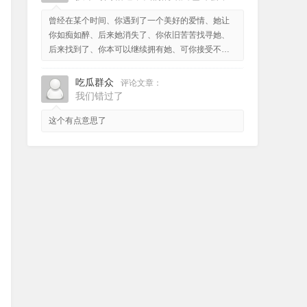
曾经在某个时间、你遇到了一个美好的爱情、她让
你如痴如醉、后来她消失了、你依旧苦苦找寻她、
后来找到了、你本可以继续拥有她、可你接受不了
她已不是最初的她。
吃瓜群众
评论文章：
我们错过了
这个有点意思了