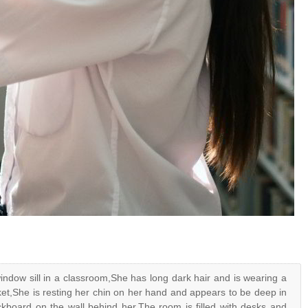
dow sill in a classroom,She has long dark hair and is wearing a
cket,She is resting her chin on her hand and appears to be deep in
kboard on the wall behind her,The room is filled with desks and