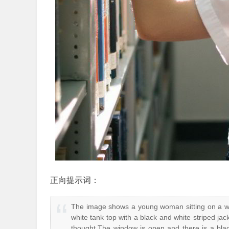
正向提示词：
The image shows a young woman sitting on a win
white tank top with a black and white striped ja
thought,The window is open and there is a blac