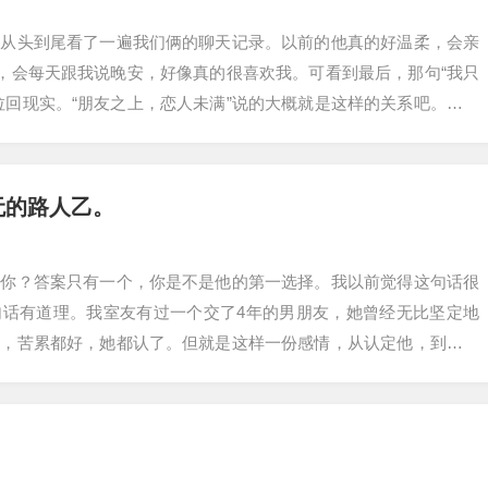
我从头到尾看了一遍我们俩的聊天记录。以前的他真的好温柔，会亲
夜，会每天跟我说晚安，好像真的很喜欢我。可看到最后，那句“我只
拉回现实。“朋友之上，恋人未满”说的大概就是这样的关系吧。当所
自己清…
无的路人乙。
爱你？答案只有一个，你是不是他的第一选择。我以前觉得这句话很
句话有道理。我室友有过一个交了4年的男朋友，她曾经无比坚定地
了，苦累都好，她都认了。但就是这样一份感情，从认定他，到放弃
室友在网上看到…