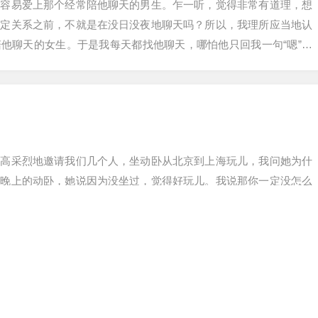
很容易爱上那个经常陪他聊天的男生。乍一听，觉得非常有道理，想
确定关系之前，不就是在没日没夜地聊天吗？所以，我理所应当地认
他聊天的女生。于是我每天都找他聊天，哪怕他只回我一句“嗯”，
汁，抛出我能…
兴高采烈地邀请我们几个人，坐动卧从北京到上海玩儿，我问她为什
一晚上的动卧，她说因为没坐过，觉得好玩儿。我说那你一定没怎么
车厢会漏风，就算整个人蜷缩在被子里，也依然不暖和，下了火车，
都不舒服。你想…
友和她交往了五年的男友突然分手了。缘由是她一大早瞥见了一个女