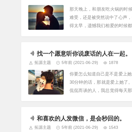
那天晚上，和朋友吃火锅的时候
难受，还是被突然说中了心声，
得太早，遗憾我们相爱的时候
我不是爱过他，而是即使我们现
找一个愿意听你说废话的人在一起。
拓源主题
5年前
(2021-06-29)
1878
你要怎么知道自己是不是爱上她
30分钟的话，那就是爱上她了。
侃侃而谈的人，我总觉得每天
朋友相处的样子。上周，我很好
和喜欢的人发微信，是会秒回的。
拓源主题
5年前
(2021-06-29)
1543