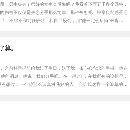
问题：男生失去了很好的女生会后悔吗？我看着下面五千多个回答，
来的伤害不仅仅是失恋分手那么简单。那种被忽视、被辜负的感受还
己，不得不和前任较劲，和自己较劲，用“他一定会后悔”来肯定自
惜的经历，分…
了算。
，走之前特意提前给我过了生日，送了我一条心心念念的手链。他在
了他的消息，他说：我们分手吧。在一起3年，在我所有的设想里，
没有想过，一个曾那么认真对我好的人，会给我这样一个潦草的结
海的机票，在机场…