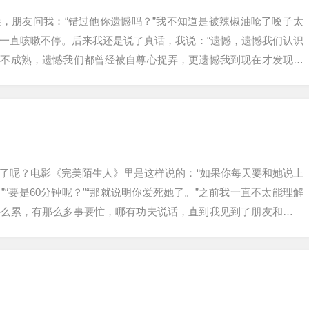
，朋友问我：“错过他你遗憾吗？”我不知道是被辣椒油呛了嗓子太
一直咳嗽不停。后来我还是说了真话，我说：“遗憾，遗憾我们认识
都不成熟，遗憾我们都曾经被自尊心捉弄，更遗憾我到现在才发现，
在才相遇，…
了呢？电影《完美陌生人》里是这样说的：“如果你每天要和她说上
”“要是60分钟呢？”“那就说明你爱死她了。”之前我一直不太能理解
那么累，有那么多事要忙，哪有功夫说话，直到我见到了朋友和她男
的…