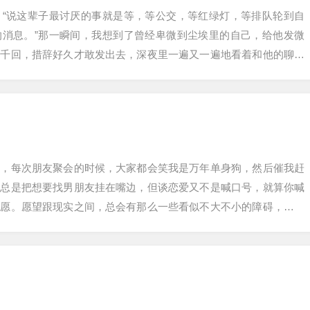
：“说这辈子最讨厌的事就是等，等公交，等红绿灯，等排队轮到自
的消息。”那一瞬间，我想到了曾经卑微到尘埃里的自己，给他发微
转千回，措辞好久才敢发出去，深夜里一遍又一遍地看着和他的聊天
后来我变得很容…
了，每次朋友聚会的时候，大家都会笑我是万年单身狗，然后催我赶
也总是把想要找男朋友挂在嘴边，但谈恋爱又不是喊口号，就算你喊
所愿。愿望跟现实之间，总会有那么一些看似不大不小的障碍，会在
爱情的门外。去…