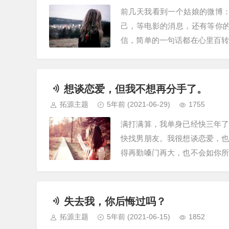
前几天我看到一个姑娘的微博
己，等电影的消息，还有等你
信，简单的一句话都在心里百
记录，只为了等他的回复。所以
想谈恋爱，但我不想再分手了。
拓源主题
5年前
(2021-06-29)
1755
满打满算，我单身已经快三年
快找男朋友。我很想谈恋爱，
得再勤嗓门再大，也不会如你
关键时候临门一脚，把你绊倒在
失去我，你后悔过吗？
拓源主题
5年前
(2021-06-15)
1852