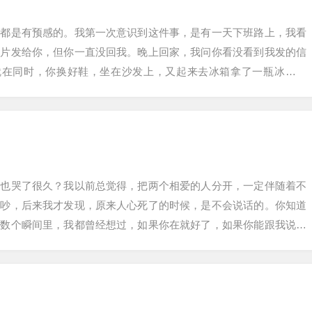
们都是有预感的。我第一次意识到这件事，是有一天下班路上，我看
照片发给你，但你一直没回我。晚上回家，我问你看没看到我发的信
”就在同时，你换好鞋，坐在沙发上，又起来去冰箱拿了一瓶冰镇饮
游戏玩儿起来。…
是也哭了很久？我以前总觉得，把两个相爱的人分开，一定伴随着不
争吵，后来我才发现，原来人心死了的时候，是不会说话的。你知道
无数个瞬间里，我都曾经想过，如果你在就好了，如果你能跟我说说
是站在我身边就…