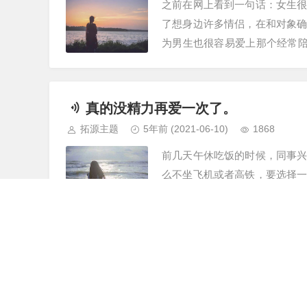
之前在网上看到一句话：女生
了想身边许多情侣，在和对象
为男生也很容易爱上那个经常陪
或者一个表情包，我也会绞尽脑
真的没精力再爱一次了。
拓源主题
5年前
(2021-06-10)
1868
前几天午休吃饭的时候，同事
么不坐飞机或者高铁，要选择
坐过成宿的绿皮火车，冬天的
腰疼头疼，浑身的烟味儿，全身
男朋友不再爱你的表现
拓源主题
5年前
(2021-06-07)
1529
毫无征兆的，520的时候，朋