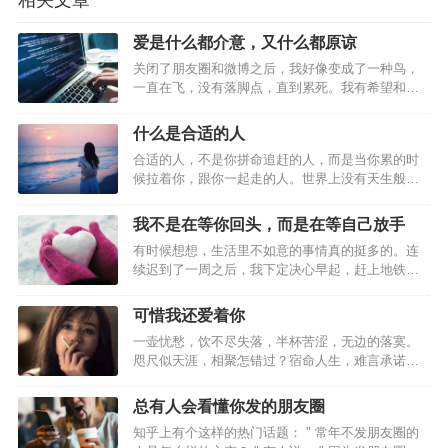
相关文章
怎能期待错过的人再度团圆。
爱是什么都介意，又什么都原谅
关闭了朋友圈和微博之后，我好像变成了一种鸟，
奶奶说:“你要和最爱的人做朋友，和最好的人谈恋
一直在飞，没有落脚点，直到累死。我有希望和梦
想，还有对人生的态度，憧憬生活的美好，尊重每
爱，跟最合适的人结婚，想要终生就做老友。”
个人的选择，拥有一颗善良的心，还有一个放不下
什么是合适的人
的人。这个世界每个人都是唯一的，所以喜欢一个
既然不能一直拥有，那就做对方的老朋友，在世界
合适的人，不是你拼命追赶的人，而是当你累的时
人，每天都是幸福的欢喜，两个人在一起，在同一
候拉着你，跟你一起走的人。世界上没有天生般配
片碧蓝的天空下，弥足珍贵。张爱玲说：…
的两端，未能共同前行，却能一起老去。
的两个人，两个人之间，总是有一个强势的，一个
随和的，一个勤快的，一个懒惰的。之所以合适，
我不是在等你回头，而是在等自己放手
不过是因为一个懂得包容迁就，一个懂得适可而
有时候想想，生活里不如意的事情真的挺多的。连
止。在磨合中改变着不合适的彼此，愿意在未来为
续迟到了一周之后，我下定决心早起，赶上地铁限
了彼此变成更好的两个人。就像男生可以打…
流，硬生生比平时多排了十几分钟，出地铁站，我
一辆共享单车都找不到，于是只好用跑的。但偏偏
可惜我还爱着你
这几天北京的风很大，我围巾几次被吹下来，单肩
一壶忧愁，饮不尽失落，半杯苦涩，无边的落寞。
的挎包也几次从我的溜肩上滑下来。当我气喘吁吁
咫尺似天涯，相聚怎错过？宿命人生，难言承诺，
地跑进打卡范围内，却还是眼睁睁的看着…
只得沉默。情伤莫过，我悲伤于你，你正为他人
伤。念苦正如，你思君抹泪，未见我泪茫茫。…
总有人会看懂你发的朋友圈
知乎上有个这样的热门话题： " 常年不发朋友圈的