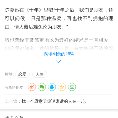
陈奕迅在《十年》里唱“十年之后，我们是朋友，还
可以问候，只是那种温柔，再也找不到拥抱的理
由，情人最后难免沦为朋友。”
我也曾经非常笃定地以为最好的结局是一直相爱，
但你我都知道，难的就是一直。有太多说不清的离
阅读剩余的26%
散，有好多无能为力的意外，故事的开头是相爱，
结尾却成了遗憾。
标签:
恋爱
人生
过了好多年之后，恍然之间才明白过来，不是所有
爱过的人最后都能成为朋友，大多数恋人的结局，
分享给朋友：
是再也不见，是四散人海。
上一篇：
找一个愿意听你说废话的人在一起。
所以爱过的人能重逢实属不易，不带中伤和诋毁更
是意外，能坦然地给出原谅和祝福已经是馈赠，又