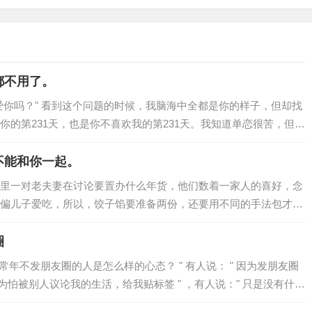
都不用了。
爱你吗？" 看到这个问题的时候，我脑海中全都是你的样子，但却找
你的第231天，也是你不喜欢我的第231天。我知道单恋很苦，但我
喜欢你吗？我为了了解你的喜好，我把你所有的朋友圈都翻了个
不能和你一起。
里一对老夫妻在讨论要置办什么年货，他们数着一家人的喜好，念
偏儿子爱吃，所以，饺子馅要准备两份，还要用不同的手法包才能
。 我跟在他们身后，听着他们念叨着这些家常话，鼻子一酸，想
圈
常年不发朋友圈的人是怎么样的心态？ " 有人说： " 因为发朋友圈
 因为怕被别人议论我的生活，给我贴标签 " ，有人说：" 只是没有什么