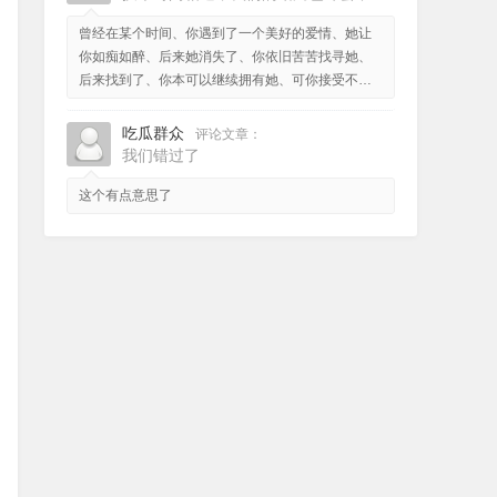
曾经在某个时间、你遇到了一个美好的爱情、她让
你如痴如醉、后来她消失了、你依旧苦苦找寻她、
后来找到了、你本可以继续拥有她、可你接受不了
她已不是最初的她。
吃瓜群众
评论文章：
我们错过了
这个有点意思了