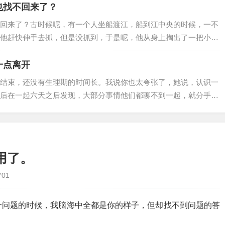
也找不回来了？
回来了？古时候呢，有一个人坐船渡江，船到江中央的时候，一不
他赶快伸手去抓，但是没抓到，于是呢，他从身上掏出了一把小
且跟别人说，这个就是我宝剑掉落的地方，所以我要刻上这个记
多问。船靠岸之后，…
一点离开
结束，还没有生理期的时间长。我说你也太夸张了，她说，认识一
后在一起六天之后发现，大部分事情他们都聊不到一起，就分手
个词，叫做 " 快餐式的爱情 " 。大概就是遇到了一个觉得很好的
用了。
701
这个问题的时候，我脑海中全都是你的样子，但却找不到问题的答