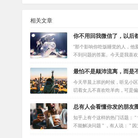
相关文章
你不用回我微信了，以后
"那个影响你吃饭睡觉的人，他
不到问题的答案。今天是我喜欢
没想到它这么苦。你知道我有多
遍；知道你喜欢…
最怕不是颠沛流离，而是
今天早晨上班的时候，听见小区
叨着女儿不喜欢吃羊肉，可是偏
区分，不然孩子们吃错会不开心
回家。但是因为疫情出现反…
总有人会看懂你发的朋友
知乎上有个这样的热门话题： " 
不能解决问题 " ，有人说： "
想分享给别人看的 &…