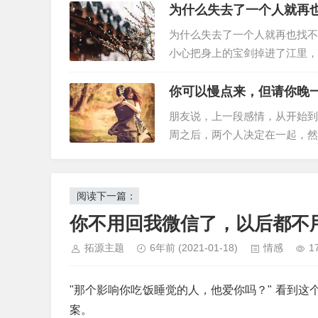
为什么失去了一个人就再
为什么失去了一个人就再也找不
小心把身上的宝剑掉进了江里，
刀，在船舷上刻了一个记号，并
号，大家都不理解他，但也没有
你可以慢点来，但请你晚
朋友说，上一段感情，从开始到
周之后，两个人决定在一起，然
了。我记得之前我在抖音上看过一
对象，新鲜感上头…
阅读下一篇：
你不用回我微信了，以后都不
拓源主题
6年前
(2021-01-18)
情感
1
"那个影响你吃饭睡觉的人，他爱你吗？" 看到
案。