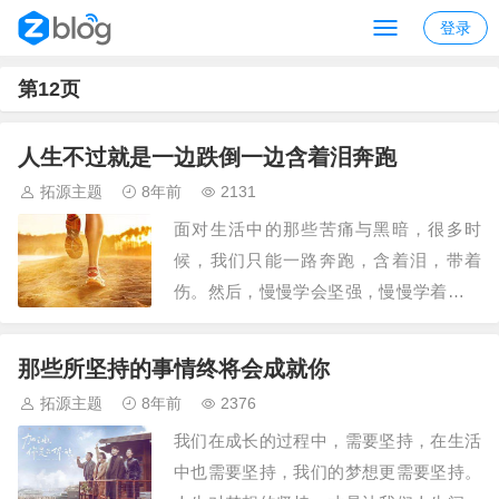
登录
第12页
人生不过就是一边跌倒一边含着泪奔跑
拓源主题
8年前
2131
面对生活中的那些苦痛与黑暗，很多时
候，我们只能一路奔跑，含着泪，带着
伤。然后，慢慢学会坚强，慢慢学着自己
疗伤!下班后，有些头痛，和衣蜷缩在床
上，没有开灯，拉上窗帘，房间一片黑
那些所坚持的事情终将会成就你
暗，心里似乎也很阴暗，宛如这外面的
拓源主题
8年前
2376
黑，没有一丝光亮。那些无端的指责和不
我们在成长的过程中，需要坚持，在生活
由分说的评判，像一块巨大的石头压在心
中也需要坚持，我们的梦想更需要坚持。
上，让人喘不过气来。…