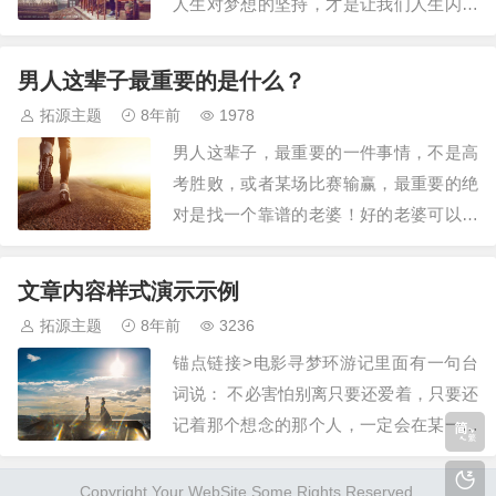
人生对梦想的坚持，才是让我们人生闪闪
发光的基础。生活没有平白无故的收获，
也没有无缘无故的遗憾。生活便是人对生
男人这辈子最重要的是什么？
的体验，是一个生命来到世上的活法。有
拓源主题
8年前
1978
的人对待e生活是消沉的，他们的一生注
男人这辈子，最重要的一件事情，不是高
定悲惨，贫穷，虚度时光;有的人轻松自在
考胜败，或者某场比赛输赢，最重要的绝
的生活，他…
对是找一个靠谱的老婆！好的老婆可以让
你不断进步，不断成长，一往无前，蒸蒸
日上。正所谓一个成功男人的背后总有一
文章内容样式演示示例
个默默支持他的女人！而一个糟糕的老
拓源主题
8年前
3236
婆，……看看王宝强，我就不多说什么
锚点链接>电影寻梦环游记里面有一句台
了。所以，在座的诸位年轻才俊们，作为
词说： 不必害怕别离只要还爱着，只要还
过来人，一定要给…
记着那个想念的那个人，一定会在某一刻
以温柔的姿态拥抱你和你重逢！ 中…
Copyright Your WebSite.Some Rights Reserved.