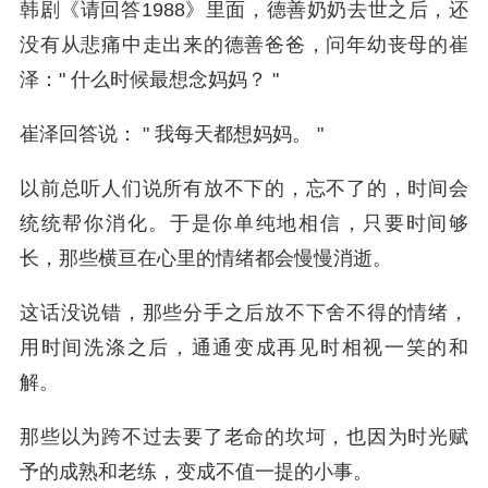
韩剧《请回答1988》里面，德善奶奶去世之后，还
没有从悲痛中走出来的德善爸爸，问年幼丧母的崔
泽：" 什么时候最想念妈妈？ "
崔泽回答说： " 我每天都想妈妈。 "
以前总听人们说所有放不下的，忘不了的，时间会
统统帮你消化。于是你单纯地相信，只要时间够
长，那些横亘在心里的情绪都会慢慢消逝。
这话没说错，那些分手之后放不下舍不得的情绪，
用时间洗涤之后，通通变成再见时相视一笑的和
解。
那些以为跨不过去要了老命的坎坷，也因为时光赋
予的成熟和老练，变成不值一提的小事。