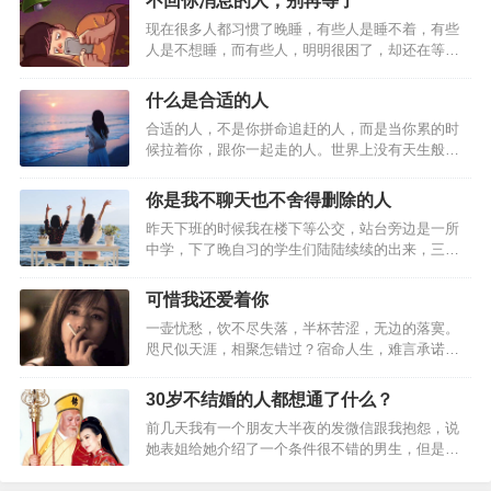
不回你消息的人，别再等了
道也正是因为当了爸爸，撒贝宁才更懂得父母之爱
现在很多人都习惯了晚睡，有些人是睡不着，有些
的深沉。妈妈更不知道即使那注定是有去无回的消
人是不想睡，而有些人，明明很困了，却还在等，
你问他们在等些什么，他们说不知道，就是想再等
息，但他却永远将妈妈的微信留在通讯录里。
等，也许是在等一句晚安，也许是在等喜欢的人回
什么是合适的人
复。你有没有这种经历，睡到半夜的时候手机响
合适的人，不是你拼命追赶的人，而是当你累的时
了，你睡眼朦胧的爬起来看手机，以为是某个人给
上帝怕那些多情的人陷在一段感情里久久不能自
候拉着你，跟你一起走的人。世界上没有天生般配
你回消息了，结果却是一条条无关紧要的垃…
拔，于是带走一批人，让他们再也不能见面，以为
的两个人，两个人之间，总是有一个强势的，一个
随和的，一个勤快的，一个懒惰的。之所以合适，
你是我不聊天也不舍得删除的人
只要这样就能切断联系。
不过是因为一个懂得包容迁就，一个懂得适可而
昨天下班的时候我在楼下等公交，站台旁边是一所
止。在磨合中改变着不合适的彼此，愿意在未来为
中学，下了晚自习的学生们陆陆续续的出来，三五
了彼此变成更好的两个人。就像男生可以打…
可是人类总是能突破界限，留住最真实的。
成群的几个女生手挽手，边等车边聊班里的八卦。
看到这一幕，我突然想起大学时候很好的朋友，我
可惜我还爱着你
们也曾经聊天到半夜也舍不得结束。点开她的头像
所以就算这辈子我们都不能见了，我再也没有办法
一壶忧愁，饮不尽失落，半杯苦涩，无边的落寞。
打开对话框，才发现我们上一次说话是一年半以
听你说话，再也没有办法跟你吃顿饭，你还是活在
咫尺似天涯，相聚怎错过？宿命人生，难言承诺，
前。我在那个对话框的页面停了很久，我想…
只得沉默。情伤莫过，我悲伤于你，你正为他人
我的心里、梦里，还有你不能参与的人生里。
伤。念苦正如，你思君抹泪，未见我泪茫茫。…
30岁不结婚的人都想通了什么？
前几天我有一个朋友大半夜的发微信跟我抱怨，说
毛不易有一首歌叫《一荤一素》，是他写给因病去
她表姐给她介绍了一个条件很不错的男生，但是两
个人相处之后，她实在是觉得跟对方无话可说，就
世的妈妈的。
委婉地拒绝了。结果，表姐知道了这件事，特别生