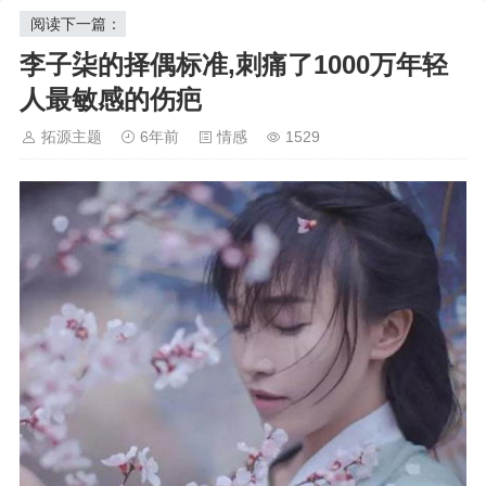
气，觉得我朋友都快三十岁的人了，还挑挑拣拣，
阅读下一篇：
妈妈去世之前，毛不易还不是那个被大家喜欢的歌
不知好歹。朋友觉得特别委屈，但是又不敢反驳，
李子柒的择偶标准,刺痛了1000万年轻
因为她知道自己只要一张嘴，全家人都会…
手，妈妈在担心着毛不易的生活中离开。那之后他
人最敏感的伤疤
的人生发生了翻天覆地的变化，他妈妈担心的事没
拓源主题
6年前
情感
1529
有发生。
这首歌里有一段歌词是： " 你又可曾来过我的梦里，
一定是你来时太小心，怕我再想起你。 "
不善言辞的毛不易用最温柔的方式表达着对妈妈的
想念，在他上台演出，台下所有人为他欢呼的时
候；在他赚了第一笔钱，生活开始变好的时候；在
他得到了无数人的关注和爱之后，他最想分享的人
已经不在身边了。
" 妈，你看，我过得挺好的，你不用再为我担心