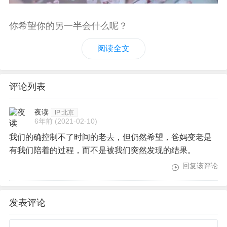
了。"
你希望你的另一半会什么呢？
" 我只能在梦里，告诉你，我有多想你，如果你也想
阅读全文
我，你能不能来梦里看看我。"
几天前的一个早晨，我早起在家健身。拉开窗帘的
评论列表
一瞬间，东边太阳刚刚升起不久，照着远处的高楼
闪着金光，我脑海里突然想起了我去世五年的外
夜读
IP:北京
6年前
(2021-02-10)
婆。
我们的确控制不了时间的老去，但仍然希望，爸妈变老是
有我们陪着的过程，而不是被我们突然发现的结果。
你一定觉得这都哪儿跟哪儿啊，平淡无奇的早晨，
回复该评论
什么都没有发生，我就想到了故去的人。可是经历
过亲人离开的人一定明白，思念不是发生在某些特
发表评论
定的瞬间是，而是很多你意料不到的时刻。