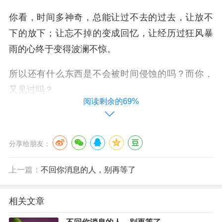
你看，时间多神奇，总能让过不去的过去，让放不
下的放下；让忘不掉的变成回忆，让经历过狂风暴
雨的心终于变得波澜不惊。
所以还有什么东西是不会被时间侵蚀的吗？而你，
又见过吗？
阅读剩余的69%
撒贝宁在综艺节目里回忆起自己双胞胎孩子出生时
候的场景，他拿起手机发出的第一条微信，是给自
分享给朋友：
己妈妈的，告诉妈妈当奶奶了，有了两个小孙子。
上一篇：
不回你消息的人，别再等了
只是他说这条微信再也没有被回复，因为他妈妈已
经过世了。
相关文章
妈妈没有办法分享儿子为人父的喜悦，没有办法知