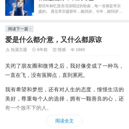
的都是和自己有关的记忆碎片，开心时入耳，伤心
那些年林忆莲含泪演唱过的歌曲，每一首都是李宗
时入心，一不小心被某一句歌词突然触动，就会勾
为了婚后的生活不必那么狼狈，
盛的。 遇见李宗盛那年，她26岁。今年，她55岁。
起一些过往。有一天晚上，梦一场，你白…
他们曾经深爱过。金风玉露一相逢，便胜却人间无
数。 只是爱到后来，总有人要为爱受尽冷风吹。于
在彩礼嫁妆这一环节，
是往事不要再提，人生已多风雨…
阅读下一篇：
便已经让人狼狈不堪了，
爱是什么都介意，又什么都原谅
拓源主题
6年前
情感
1860
有很多人更是跨不过这个坎。
关闭了朋友圈和微博之后，我好像变成了一种鸟，
一直在飞，没有落脚点，直到累死。
我有希望和梦想，还有对人生的态度，憧憬生活的
美好，尊重每个人的选择，拥有一颗善良的心，还
有一个放不下的人。
阅读全文