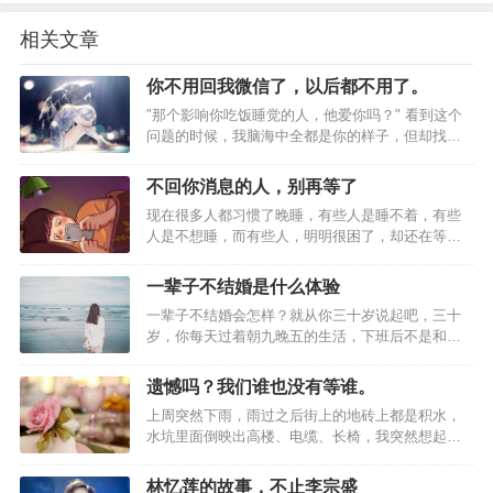
反正万丈高楼平地起，
相关文章
有力气干活就行；
你不用回我微信了，以后都不用了。
"那个影响你吃饭睡觉的人，他爱你吗？" 看到这个
问题的时候，我脑海中全都是你的样子，但却找不
现在的人，很精致，
到问题的答案。今天是我喜欢你的第231天，也是你
不喜欢我的第231天。我知道单恋很苦，但我没想到
不回你消息的人，别再等了
在一起盼望着更精致，
它这么苦。你知道我有多喜欢你吗？我为了了解你
现在很多人都习惯了晚睡，有些人是睡不着，有些
的喜好，我把你所有的朋友圈都翻了个遍；知道你
人是不想睡，而有些人，明明很困了，却还在等，
喜欢…
如果没车、没房，
你问他们在等些什么，他们说不知道，就是想再等
等，也许是在等一句晚安，也许是在等喜欢的人回
一辈子不结婚是什么体验
复。你有没有这种经历，睡到半夜的时候手机响
那就是长满刺的高高的栅栏，
一辈子不结婚会怎样？就从你三十岁说起吧，三十
了，你睡眼朦胧的爬起来看手机，以为是某个人给
岁，你每天过着朝九晚五的生活，下班后不是和好
你回消息了，结果却是一条条无关紧要的垃…
友聚餐就是回家点个外卖，也有过几次心动，但想
能将长跑多年的爱情斩断。
想，一个人那么轻松自在，又放弃了。四十，五
遗憾吗？我们谁也没有等谁。
十，你的工作生活依旧平淡，偶尔会一个人出去旅
房价、教育资源让爱情变得不那么纯粹，
上周突然下雨，雨过之后街上的地砖上都是积水，
游，虽然想玩就玩，想走就走，但也会觉得有点孤
水坑里面倒映出高楼、电缆、长椅，我突然想起了
单，可每次有人给你介绍对象，又总有理由…
那句我很喜欢的歌词：你知道就算大雨让这座城市
基于对未来的考量，
颠倒，我会给你怀抱。有人说，听歌听到最后，听
林忆莲的故事，不止李宗盛