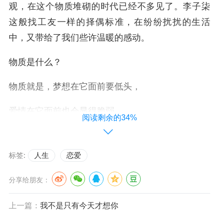
观，在这个物质堆砌的时代已经不多见了。李子柒
这般找工友一样的择偶标准，在纷纷扰扰的生活
中，又带给了我们些许温暖的感动。
物质是什么？
物质就是，梦想在它面前要低头，
爱情在它面前也会显得脆弱。
阅读剩余的34%
过去的人，很苦，
标签:
人生
恋爱
为了生存凑合到一块，
分享给朋友：
只要有一台缝纫机、自行车、收音机，
上一篇：
我不是只有今天才想你
就能支撑起一个家庭的幸福，