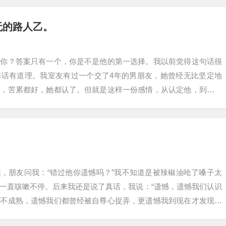
无的路人乙。
爱你？答案只有一个，你是不是他的第一选择。我以前觉得这句话很
句话有道理。我室友有过一个交了4年的男朋友，她曾经无比坚定地
了，苦累都好，她都认了。但就是这样一份感情，从认定他，到放弃
室友在网上看到…
，朋友问我：“错过他你遗憾吗？”我不知道是被辣椒油呛了嗓子太
一直咳嗽不停。后来我还是说了真话，我说：“遗憾，遗憾我们认识
都不成熟，遗憾我们都曾经被自尊心捉弄，更遗憾我到现在才发现，
在才相遇，…