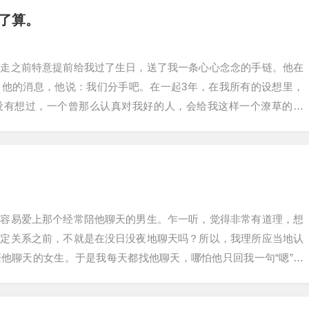
了算。
，走之前特意提前给我过了生日，送了我一条心心念念的手链。他在
了他的消息，他说：我们分手吧。在一起3年，在我所有的设想里，
没有想过，一个曾那么认真对我好的人，会给我这样一个潦草的结
海的机票，在机场…
很容易爱上那个经常陪他聊天的男生。乍一听，觉得非常有道理，想
确定关系之前，不就是在没日没夜地聊天吗？所以，我理所应当地认
他聊天的女生。于是我每天都找他聊天，哪怕他只回我一句“嗯”，
汁，抛出我能…