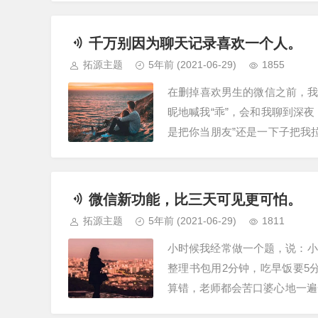
千万别因为聊天记录喜欢一个人。
拓源主题
5年前
(2021-06-29)
1855
在删掉喜欢男生的微信之前，
昵地喊我“乖”，会和我聊到深
是把你当朋友”还是一下子把我
有人都以为你们在一起，只有你
微信新功能，比三天可见更可怕。
拓源主题
5年前
(2021-06-29)
1811
小时候我经常做一个题，说：小
整理书包用2分钟，吃早饭要5
算错，老师都会苦口婆心地一遍
才能不浪费每一分钟。”但我就