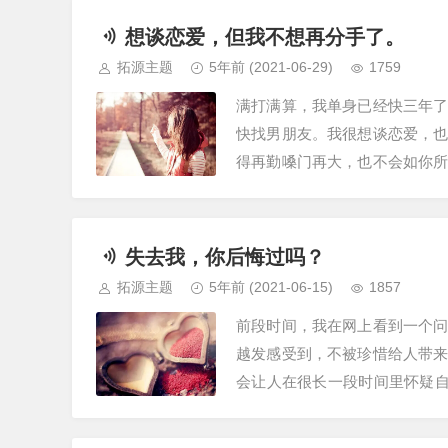
想谈恋爱，但我不想再分手了。
拓源主题
5年前
(2021-06-29)
1759
满打满算，我单身已经快三年
快找男朋友。我很想谈恋爱，
得再勤嗓门再大，也不会如你
关键时候临门一脚，把你绊倒在
失去我，你后悔过吗？
拓源主题
5年前
(2021-06-15)
1857
前段时间，我在网上看到一个
越发感受到，不被珍惜给人带
会让人在很长一段时间里怀疑自
己的价值。我曾经也有过不被珍