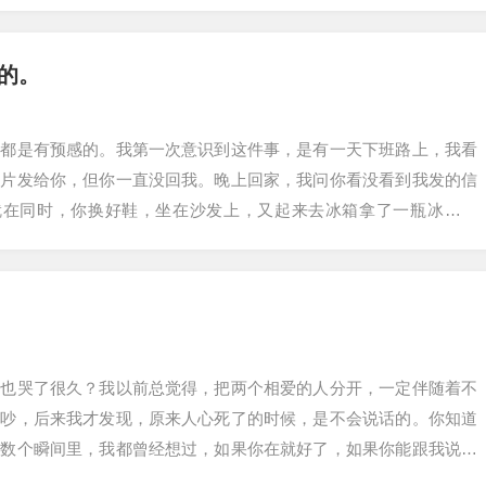
爱的情侣合照，…
的。
们都是有预感的。我第一次意识到这件事，是有一天下班路上，我看
照片发给你，但你一直没回我。晚上回家，我问你看没看到我发的信
”就在同时，你换好鞋，坐在沙发上，又起来去冰箱拿了一瓶冰镇饮
游戏玩儿起来。…
是也哭了很久？我以前总觉得，把两个相爱的人分开，一定伴随着不
争吵，后来我才发现，原来人心死了的时候，是不会说话的。你知道
无数个瞬间里，我都曾经想过，如果你在就好了，如果你能跟我说说
是站在我身边就…