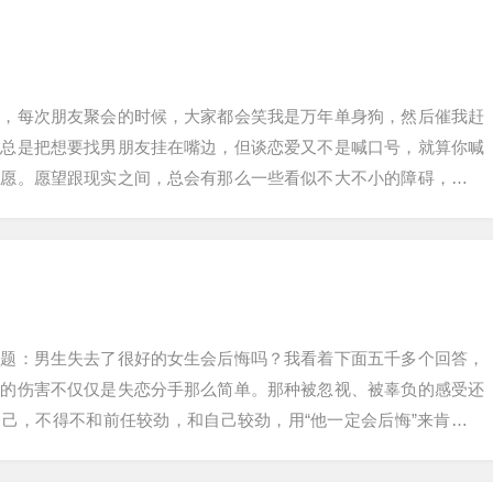
了，每次朋友聚会的时候，大家都会笑我是万年单身狗，然后催我赶
也总是把想要找男朋友挂在嘴边，但谈恋爱又不是喊口号，就算你喊
所愿。愿望跟现实之间，总会有那么一些看似不大不小的障碍，会在
爱情的门外。去…
问题：男生失去了很好的女生会后悔吗？我看着下面五千多个回答，
来的伤害不仅仅是失恋分手那么简单。那种被忽视、被辜负的感受还
己，不得不和前任较劲，和自己较劲，用“他一定会后悔”来肯定自
惜的经历，分…