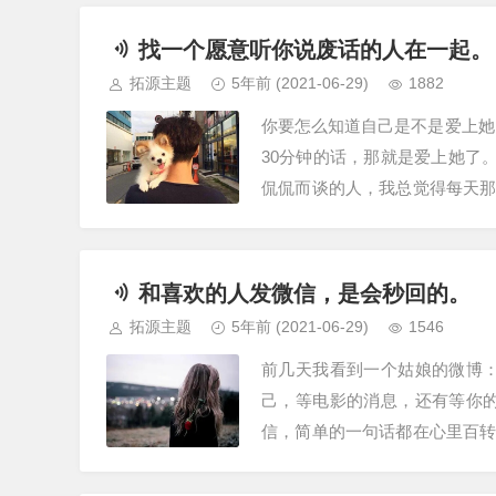
找一个愿意听你说废话的人在一起。
拓源主题
5年前
(2021-06-29)
1882
你要怎么知道自己是不是爱上她
30分钟的话，那就是爱上她了。
侃侃而谈的人，我总觉得每天
朋友相处的样子。上周，我很好
和喜欢的人发微信，是会秒回的。
拓源主题
5年前
(2021-06-29)
1546
前几天我看到一个姑娘的微博
己，等电影的消息，还有等你
信，简单的一句话都在心里百
记录，只为了等他的回复。所以