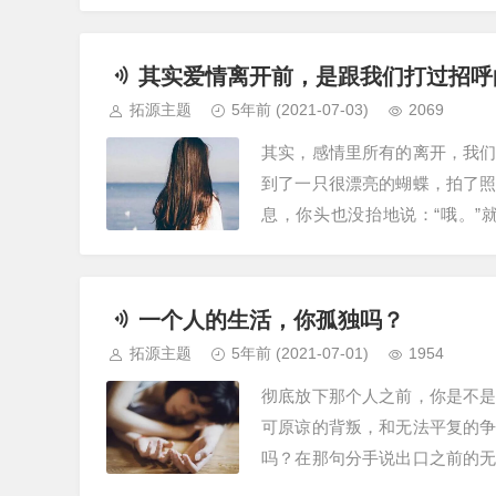
米奇和米妮的发箍，拍着浪漫可
其实爱情离开前，是跟我们打过招呼
拓源主题
5年前
(2021-07-03)
2069
其实，感情里所有的离开，我
到了一只很漂亮的蝴蝶，拍了
息，你头也没抬地说：“哦。
料，再坐回沙发里，熟练地打开
一个人的生活，你孤独吗？
拓源主题
5年前
(2021-07-01)
1954
彻底放下那个人之前，你是不
可原谅的背叛，和无法平复的
吗？在那句分手说出口之前的
话就好了，实在不行，哪怕你只