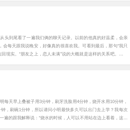
我从头到尾看了一遍我们俩的聊天记录。以前的他真的好温柔，会亲
夜，会每天跟我说晚安，好像真的很喜欢我。可看到最后，那句“我只
拉回现实。“朋友之上，恋人未满”说的大概就是这样的关系吧。当所
自己清…
明每天早上叠被子用3分钟，刷牙洗脸用4分钟，烧开水用10分钟，
分钟，刷碗1分钟，所以请问小明最快多久可以出门去上学？我每次
一遍的跟我解释说：“烧水的时候，人可以不用站在边上看着，这样
是记不…