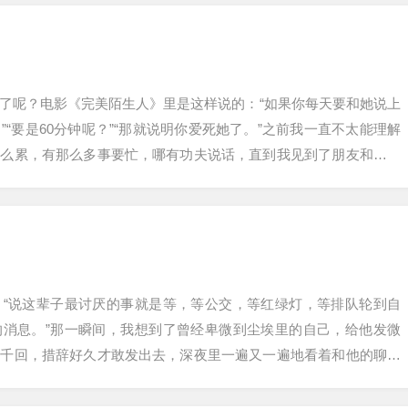
了呢？电影《完美陌生人》里是这样说的：“如果你每天要和她说上
”“要是60分钟呢？”“那就说明你爱死她了。”之前我一直不太能理解
那么累，有那么多事要忙，哪有功夫说话，直到我见到了朋友和她男
的…
：“说这辈子最讨厌的事就是等，等公交，等红绿灯，等排队轮到自
的消息。”那一瞬间，我想到了曾经卑微到尘埃里的自己，给他发微
转千回，措辞好久才敢发出去，深夜里一遍又一遍地看着和他的聊天
后来我变得很容…