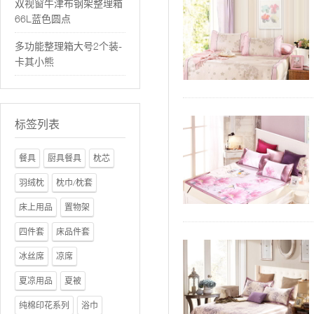
双视窗牛津布钢架整理箱
66L蓝色圆点
多功能整理箱大号2个装-
卡其小熊
标签列表
餐具
厨具餐具
枕芯
羽绒枕
枕巾/枕套
床上用品
置物架
四件套
床品件套
冰丝席
凉席
夏凉用品
夏被
纯棉印花系列
浴巾