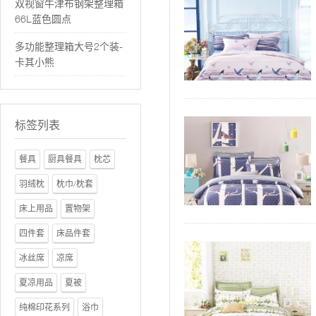
双视窗牛津布钢架整理箱
66L蓝色圆点
多功能整理箱大号2个装-
卡其小熊
标签列表
餐具
厨具餐具
枕芯
羽绒枕
枕巾/枕套
床上用品
置物架
四件套
床品件套
冰丝席
凉席
夏凉用品
夏被
纯棉印花系列
浴巾