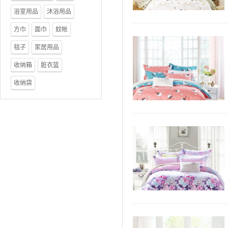
浴室用品
沐浴用品
方巾
面巾
蚊帐
毯子
家居用品
收纳箱
脏衣篮
收纳袋