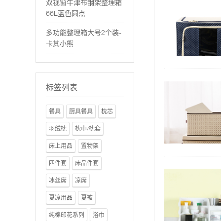
双视窗牛津布钢架整理箱
66L蓝色圆点
多功能整理箱大号2个装-
卡其小熊
标签列表
餐具
厨具餐具
枕芯
羽绒枕
枕巾/枕套
床上用品
置物架
四件套
床品件套
冰丝席
凉席
夏凉用品
夏被
纯棉印花系列
浴巾