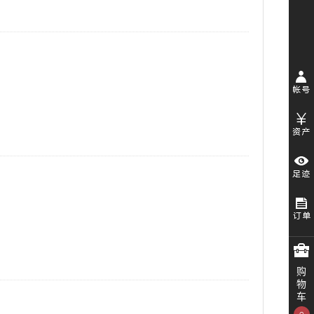
购
物
车