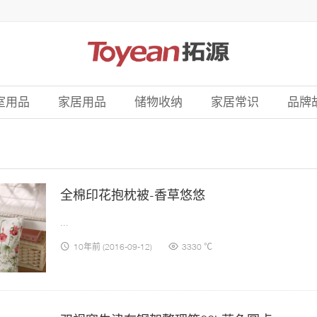
室用品
家居用品
储物收纳
家居常识
品牌
全棉印花抱枕被-香草悠悠
...
10年前
(2016-09-12)
3330 ℃