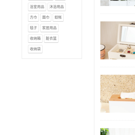
浴室用品
沐浴用品
方巾
面巾
蚊帐
毯子
家居用品
收纳箱
脏衣篮
收纳袋