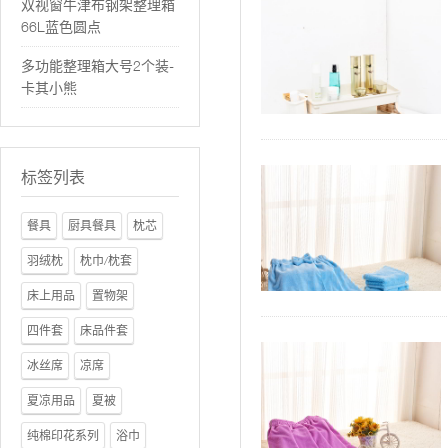
双视窗牛津布钢架整理箱
66L蓝色圆点
多功能整理箱大号2个装-
卡其小熊
标签列表
餐具
厨具餐具
枕芯
羽绒枕
枕巾/枕套
床上用品
置物架
四件套
床品件套
冰丝席
凉席
夏凉用品
夏被
纯棉印花系列
浴巾