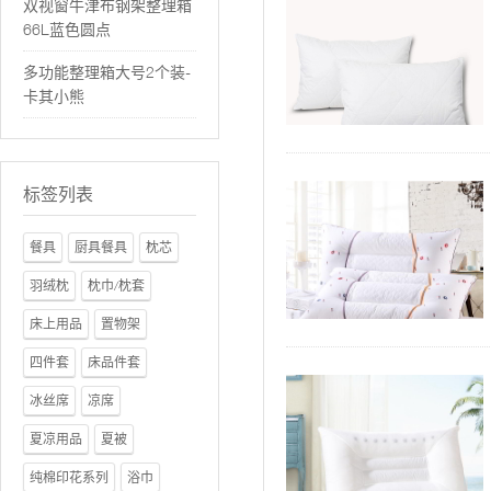
双视窗牛津布钢架整理箱
66L蓝色圆点
多功能整理箱大号2个装-
卡其小熊
标签列表
餐具
厨具餐具
枕芯
羽绒枕
枕巾/枕套
床上用品
置物架
四件套
床品件套
冰丝席
凉席
夏凉用品
夏被
纯棉印花系列
浴巾