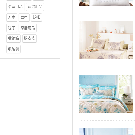
浴室用品
沐浴用品
方巾
面巾
蚊帐
毯子
家居用品
收纳箱
脏衣篮
收纳袋