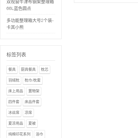
双视窗牛津布钢架整理箱
66L蓝色圆点
多功能整理箱大号2个装-
卡其小熊
标签列表
餐具
厨具餐具
枕芯
羽绒枕
枕巾/枕套
床上用品
置物架
四件套
床品件套
冰丝席
凉席
夏凉用品
夏被
纯棉印花系列
浴巾